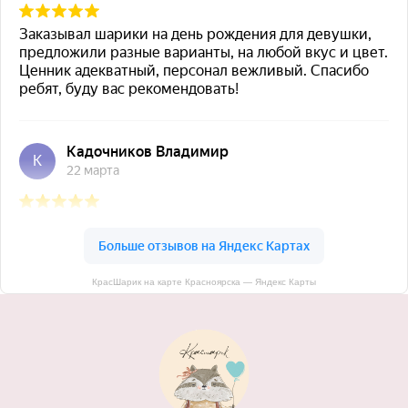
КрасШарик на карте Красноярска — Яндекс Карты