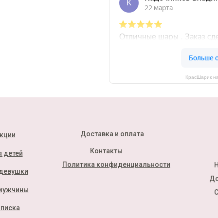
КрасШарик на
Доставка и оплата
кции
Контакты
 детей
Политика конфиденциальности
Н
девушки
До
мужчины
С
писка