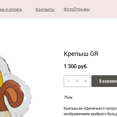
ФотоОтзывы
ка и оплата
Контакты
Крепыш GR
1 300
руб.
В корзину
75см
Крепыш из «Щенячьего патрул
изображением храброго бульд