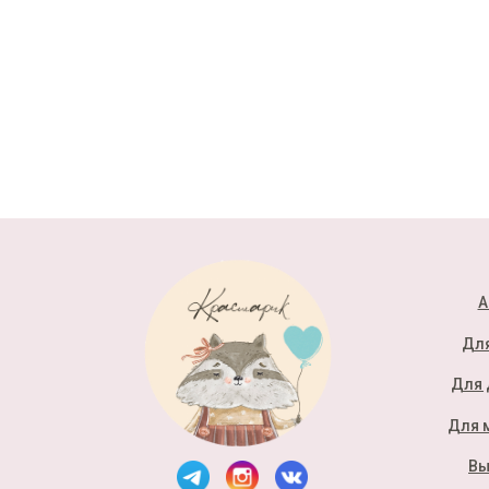
А
Для
Для 
Для 
Вы