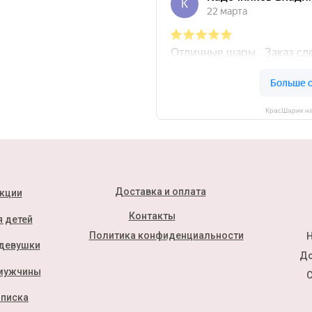
КрасШарик на
Доставка и оплата
кции
Контакты
 детей
Политика конфиденциальности
Н
девушки
До
мужчины
С
писка