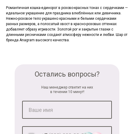
Романтичная кошка-единорог в розово-красных тонах с сердечками —
идеальное украшение для праздника влюблённых или девичника.
Нежно-розовое тело украшено красными и белыми сердечками
разных размеров, а полосатый хвост в красно-розовых оттенках
добавляет образу игривости. Золотой рог и закрытые глазки с
длинными ресничками создают атмосферу нежности и любви. Шар от
бренда Anagram высокого качества.
Остались вопросы?
Наш менеджер ответит на них
в течении 10 минут!