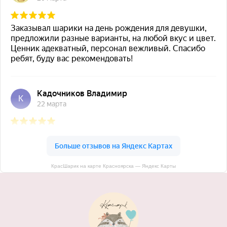
КрасШарик на карте Красноярска — Яндекс Карты