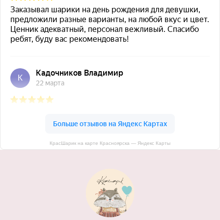
КрасШарик на карте Красноярска — Яндекс Карты