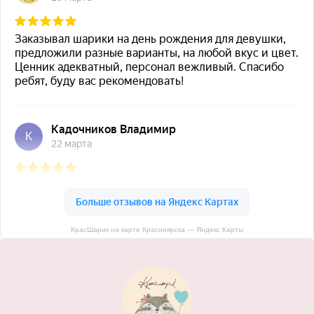
КрасШарик на карте Красноярска — Яндекс Карты