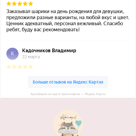
КрасШарик на карте Красноярска — Яндекс Карты