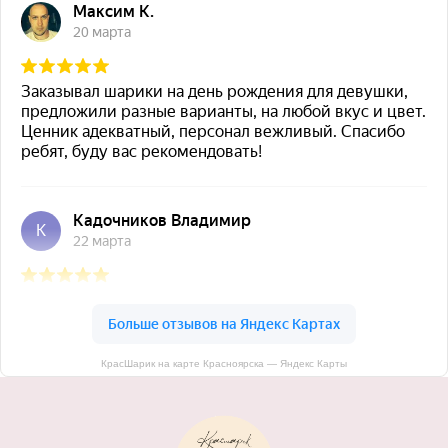
КрасШарик на карте Красноярска — Яндекс Карты