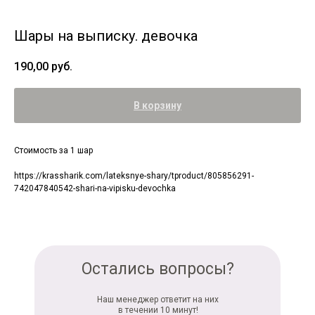
Шары на выписку. девочка
190,00
руб.
В корзину
Стоимость за 1 шар
https://krassharik.com/lateksnye-shary/tproduct/805856291-
742047840542-shari-na-vipisku-devochka
Остались вопросы?
Наш менеджер ответит на них
в течении 10 минут!