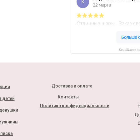
КрасШарик на
Доставка и оплата
кции
Контакты
 детей
Политика конфиденциальности
Н
девушки
До
мужчины
С
писка