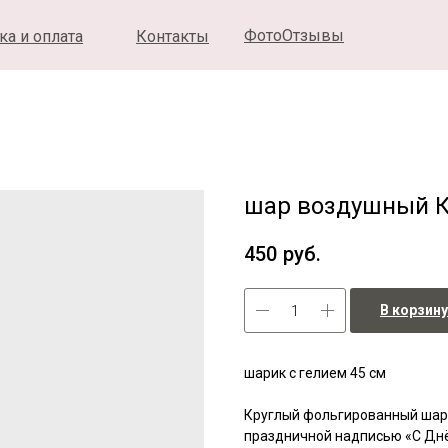
ФотоОтзывы
ка и оплата
Контакты
шар воздушный К
450
руб.
В корзину
шарик с гелием 45 см
Круглый фольгированный шар 
праздничной надписью «С Днё