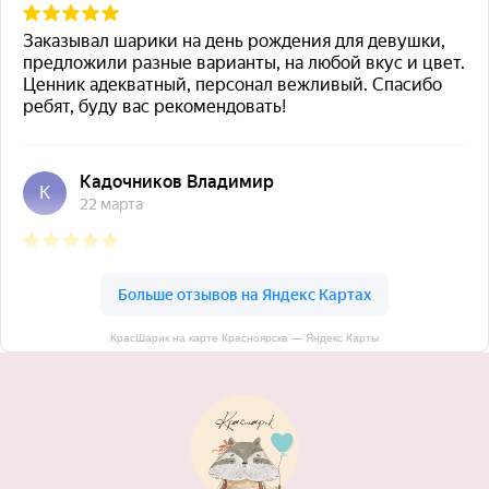
КрасШарик на карте Красноярска — Яндекс Карты