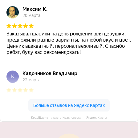
КрасШарик на карте Красноярска — Яндекс Карты