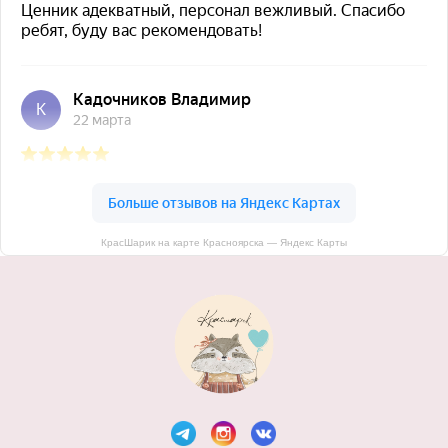
КрасШарик на карте Красноярска — Яндекс Карты