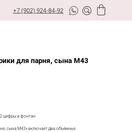
+7 (902) 924-84-92
рики для парня, сына М43
2 цифры и фонтан
ня, сына М43» включает два объёмных