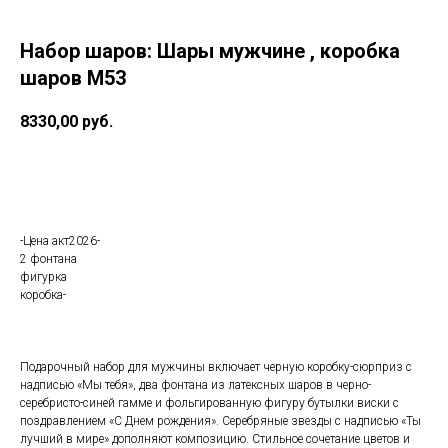
Набор шаров: Шары мужчине , коробка
шаров М53
8330,00
руб.
В корзину
-Цена акт2026-
2 фонтана
фигурка
коробка-
Подарочный набор для мужчины включает черную коробку-сюрприз с
надписью «Мы тебя», два фонтана из латексных шаров в черно-
серебристо-синей гамме и фольгированную фигуру бутылки виски с
поздравлением «С Днем рождения». Серебряные звезды с надписью «Ты
лучший в мире» дополняют композицию. Стильное сочетание цветов и