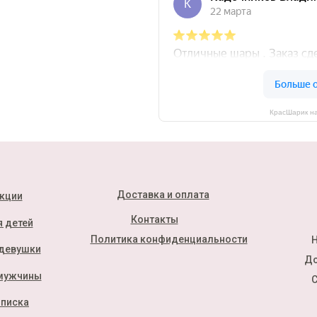
КрасШарик на
Доставка и оплата
кции
Контакты
 детей
Политика конфиденциальности
Н
девушки
До
мужчины
С
писка