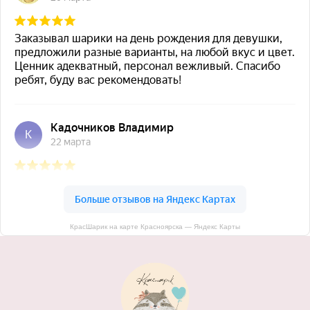
КрасШарик на карте Красноярска — Яндекс Карты