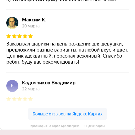
КрасШарик на карте Красноярска — Яндекс Карты