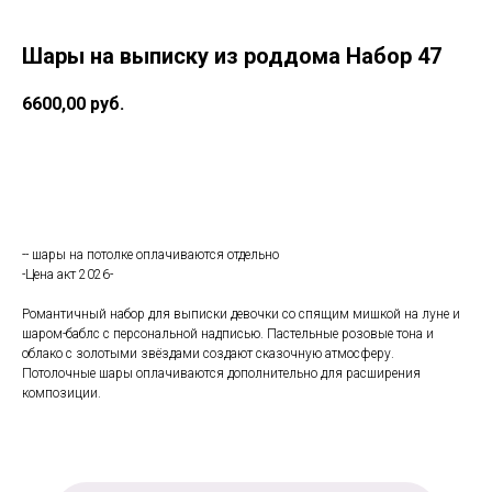
Шары на выписку из роддома Набор 47
6600,00
руб.
В корзину
-- шары на потолке оплачиваются отдельно
-Цена акт 2026-
Романтичный набор для выписки девочки со спящим мишкой на луне и
шаром-баблс с персональной надписью. Пастельные розовые тона и
облако с золотыми звёздами создают сказочную атмосферу.
Потолочные шары оплачиваются дополнительно для расширения
композиции.