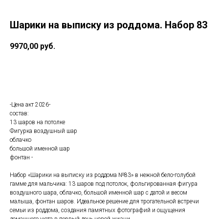
Шарики на выписку из роддома. Набор 83
9970,00
руб.
В корзину
-Цена акт 2026-
состав:
13 шаров на потолке
Фигурка воздушный шар
облачко
большой именной шар
фонтан -
Набор «Шарики на выписку из роддома №83» в нежной бело-голубой
гамме для мальчика: 13 шаров под потолок, фольгированная фигура
воздушного шара, облачко, большой именной шар с датой и весом
малыша, фонтан шаров. Идеальное решение для трогательной встречи
семьи из роддома, создания памятных фотографий и ощущения