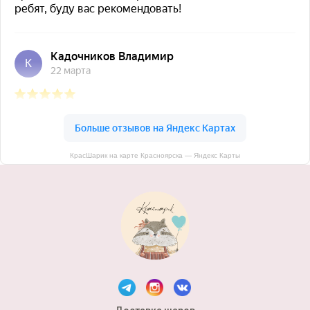
КрасШарик на карте Красноярска — Яндекс Карты