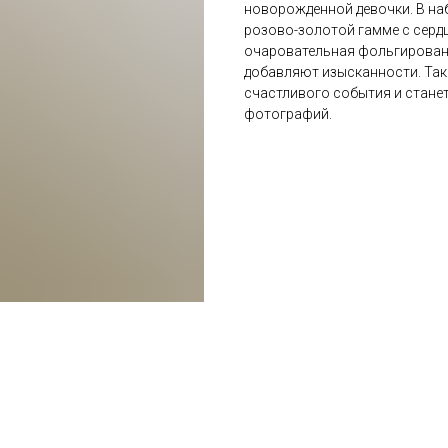
новорожденной девочки. В наб
розово-золотой гамме с серд
очаровательная фольгированн
добавляют изысканности. Та
счастливого события и стане
фотографий.