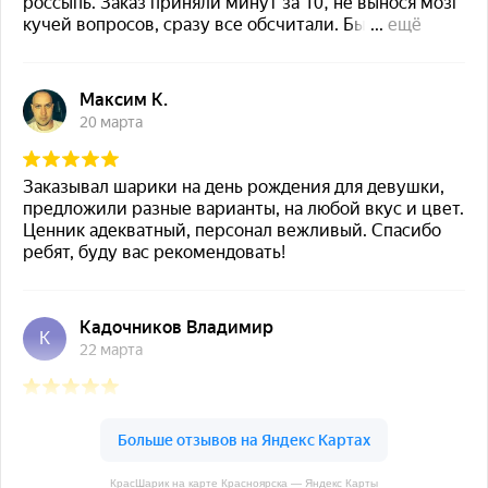
КрасШарик на карте Красноярска — Яндекс Карты