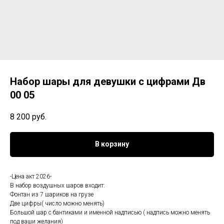
Набор шары для девушки с цифрами Дв
00 05
8 200
руб.
В корзину
-Цена акт 2026-
В набор воздушных шаров входит:
Фонтан из 7 шариков на грузе
Две цифры( число можно менять)
Большой шар с бантиками и именной надписью ( надпись можно менять
под ваши желания)