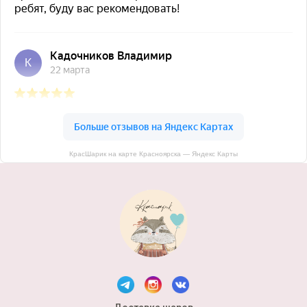
КрасШарик на карте Красноярска — Яндекс Карты