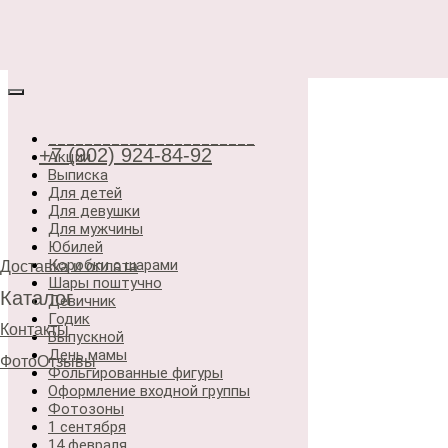
_______________________
+7 (902) 924-84-92
Акции
Выписка
Для детей
Для девушки
Для мужчины
Юбилей
Коробки с шарами
Доставка и оплата
Шары поштучно
Каталог
Девичник
Годик
Контакты
Выпускной
День мамы
ФотоОтзывы
Фольгированные фигуры
Оформление входной группы
Фотозоны
1 сентября
14 февраля